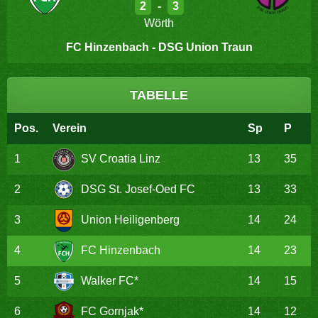
2
-
3
Wörth
FC Hinzenbach - DSG Union Traun
TABELLE
Pos.
Verein
Sp
P
1
SV Croatia Linz
13
35
2
DSG St. Josef-Oed FC
13
33
3
Union Heiligenberg
14
24
4
FC Hinzenbach
14
23
5
Walker FC*
14
15
6
FC Gornjak*
14
12