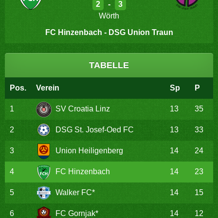
2
-
3
Wörth
FC Hinzenbach - DSG Union Traun
TABELLE
Pos.
Verein
Sp
P
1
SV Croatia Linz
13
35
2
DSG St. Josef-Oed FC
13
33
3
Union Heiligenberg
14
24
4
FC Hinzenbach
14
23
5
Walker FC*
14
15
6
FC Gornjak*
14
12