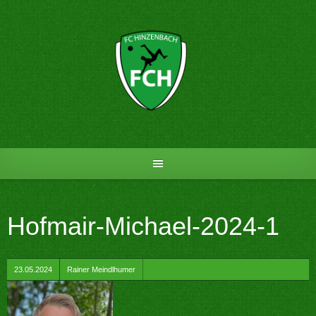
Skip
to
content
Hofmair-Michael-2024-1
by
23.05.2024
Rainer Meindlhumer