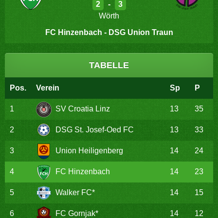
2
-
3
Wörth
FC Hinzenbach - DSG Union Traun
TABELLE
Pos.
Verein
Sp
P
1
SV Croatia Linz
13
35
2
DSG St. Josef-Oed FC
13
33
3
Union Heiligenberg
14
24
4
FC Hinzenbach
14
23
5
Walker FC*
14
15
6
FC Gornjak*
14
12