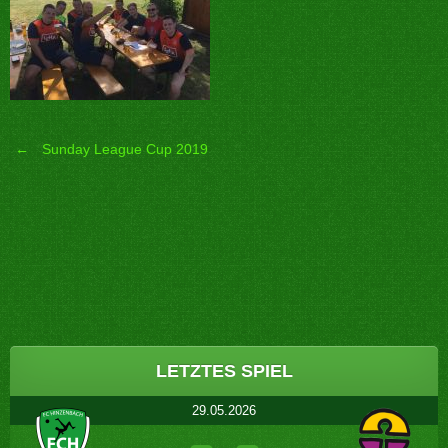
←
Sunday League Cup 2019
Post
navigation
LETZTES SPIEL
29.05.2026