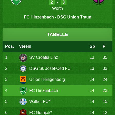
2
-
3
Wörth
FC Hinzenbach - DSG Union Traun
TABELLE
Pos.
Verein
Sp
P
1
SV Croatia Linz
13
35
2
DSG St. Josef-Oed FC
13
33
3
Union Heiligenberg
14
24
4
FC Hinzenbach
14
23
5
Walker FC*
14
15
6
FC Gornjak*
14
12