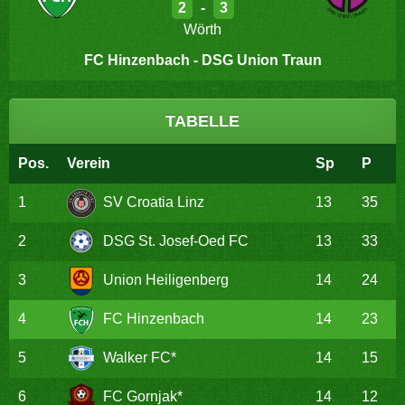
2
-
3
Wörth
FC Hinzenbach - DSG Union Traun
TABELLE
Pos.
Verein
Sp
P
1
SV Croatia Linz
13
35
2
DSG St. Josef-Oed FC
13
33
3
Union Heiligenberg
14
24
4
FC Hinzenbach
14
23
5
Walker FC*
14
15
6
FC Gornjak*
14
12