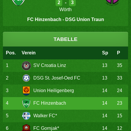
2
-
3
Wörth
FC Hinzenbach - DSG Union Traun
TABELLE
Pos.
Verein
Sp
P
1
SV Croatia Linz
13
35
2
DSG St. Josef-Oed FC
13
33
3
Union Heiligenberg
14
24
4
FC Hinzenbach
14
23
5
Walker FC*
14
15
6
FC Gornjak*
14
12