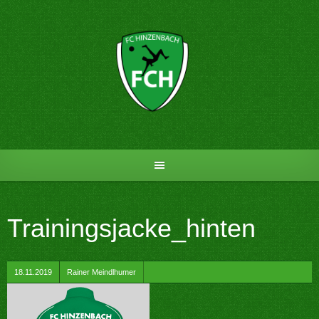
Skip
to
content
Trainingsjacke_hinten
by
18.11.2019
Rainer Meindlhumer