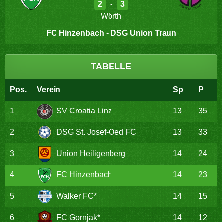
2
-
3
Wörth
FC Hinzenbach - DSG Union Traun
TABELLE
Pos.
Verein
Sp
P
1
SV Croatia Linz
13
35
2
DSG St. Josef-Oed FC
13
33
3
Union Heiligenberg
14
24
4
FC Hinzenbach
14
23
5
Walker FC*
14
15
6
FC Gornjak*
14
12