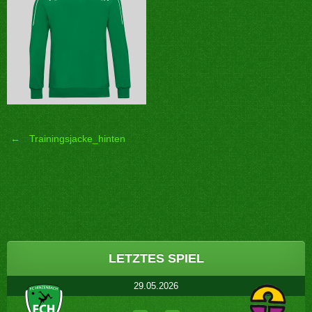
←
Trainingsjacke_hinten
Post
navigation
LETZTES SPIEL
29.05.2026