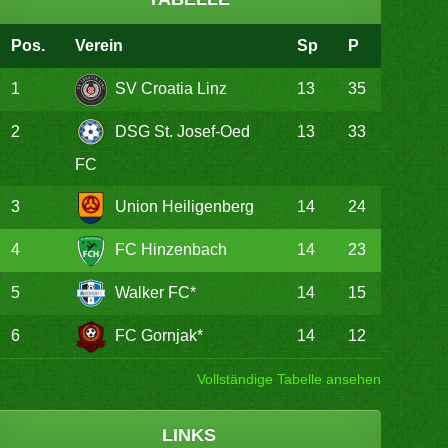
Pos.
Verein
Sp
P
1
SV Croatia Linz
13
35
2
DSG St. Josef-Oed
13
33
FC
3
Union Heiligenberg
14
24
4
FC Hinzenbach
14
23
5
Walker FC*
14
15
6
FC Gornjak*
14
12
Vollständige Tabelle ansehen
LINKS