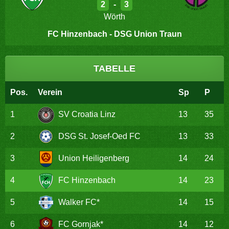
2
-
3
Wörth
FC Hinzenbach - DSG Union Traun
TABELLE
Pos.
Verein
Sp
P
1
SV Croatia Linz
13
35
2
DSG St. Josef-Oed FC
13
33
3
Union Heiligenberg
14
24
4
FC Hinzenbach
14
23
5
Walker FC*
14
15
6
FC Gornjak*
14
12