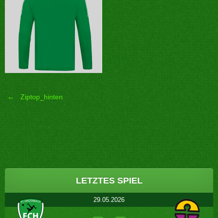
←
Ziptop_hinten
Post
navigation
LETZTES SPIEL
29.05.2026