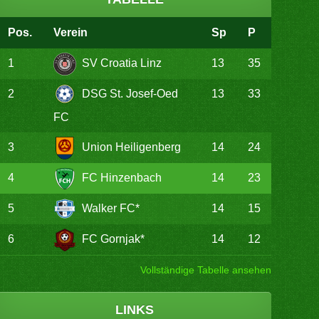
Pos.
Verein
Sp
P
1
SV Croatia Linz
13
35
2
DSG St. Josef-Oed
13
33
FC
3
Union Heiligenberg
14
24
4
FC Hinzenbach
14
23
5
Walker FC*
14
15
6
FC Gornjak*
14
12
Vollständige Tabelle ansehen
LINKS