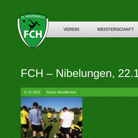
Skip
to
content
VEREIN
MEISTERSCHAFT
FCH – Nibelungen, 22.
by
17.11.2020
Rainer Meindlhumer