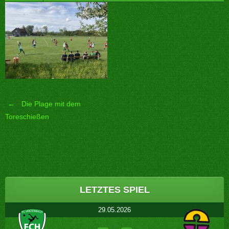
←
Die Plage mit dem
Post
Toreschießen
navigation
LETZTES SPIEL
29.05.2026