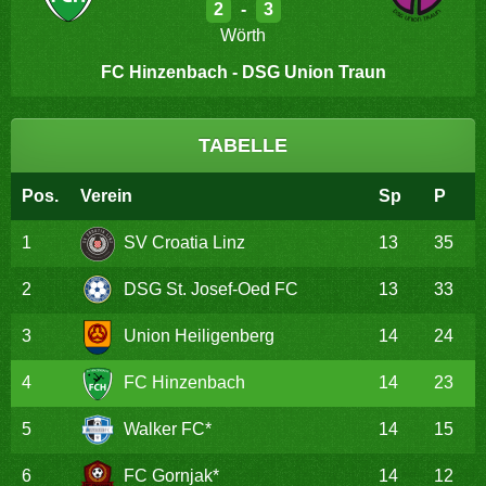
2
-
3
Wörth
FC Hinzenbach - DSG Union Traun
TABELLE
Pos.
Verein
Sp
P
1
SV Croatia Linz
13
35
2
DSG St. Josef-Oed FC
13
33
3
Union Heiligenberg
14
24
4
FC Hinzenbach
14
23
5
Walker FC*
14
15
6
FC Gornjak*
14
12