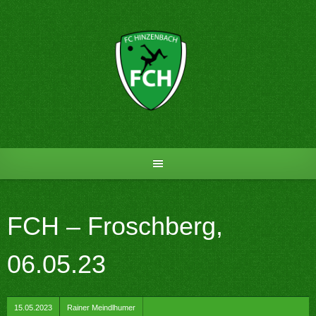
Skip
to
content
FCH – Froschberg,
06.05.23
by
15.05.2023
Rainer Meindlhumer