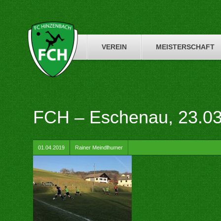
Skip
to
content
VEREIN
MEISTERSCHAFT
FCH – Eschenau, 23.03
by
01.04.2019
Rainer Meindlhumer