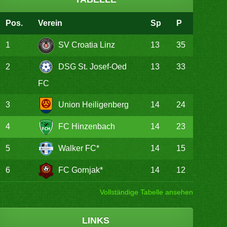
Pos.
Verein
Sp
P
1
SV Croatia Linz
13
35
2
DSG St. Josef-Oed
13
33
FC
3
Union Heiligenberg
14
24
4
FC Hinzenbach
14
23
5
Walker FC*
14
15
6
FC Gornjak*
14
12
Vollständige Tabelle ansehen
LINKS