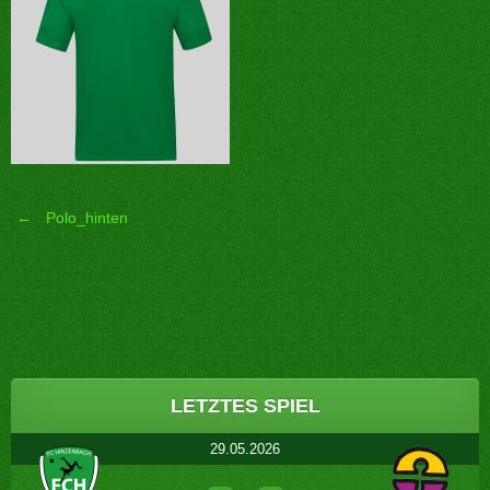
←
Polo_hinten
Post
navigation
LETZTES SPIEL
29.05.2026