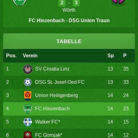
2
-
3
Wörth
FC Hinzenbach - DSG Union Traun
TABELLE
Pos.
Verein
Sp
P
1
SV Croatia Linz
13
35
2
DSG St. Josef-Oed FC
13
33
3
Union Heiligenberg
14
24
4
FC Hinzenbach
14
23
5
Walker FC*
14
15
6
FC Gornjak*
14
12