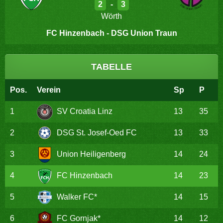
2
-
3
Wörth
FC Hinzenbach - DSG Union Traun
TABELLE
Pos.
Verein
Sp
P
1
SV Croatia Linz
13
35
2
DSG St. Josef-Oed FC
13
33
3
Union Heiligenberg
14
24
4
FC Hinzenbach
14
23
5
Walker FC*
14
15
6
FC Gornjak*
14
12