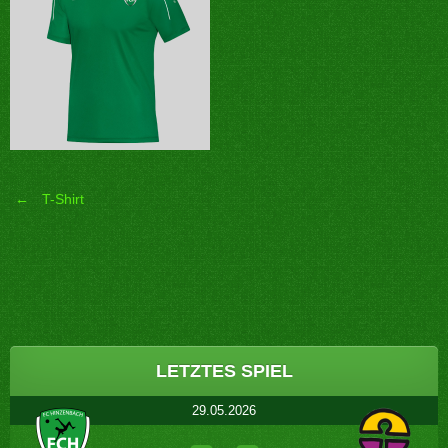
←
T-Shirt
Post
navigation
LETZTES SPIEL
29.05.2026